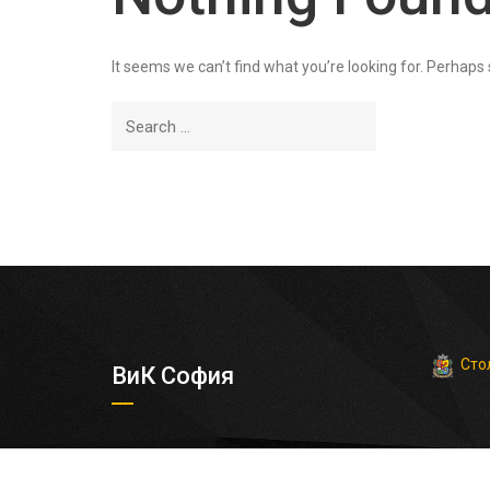
It seems we can’t find what you’re looking for. Perhaps
Сто
ВиК София