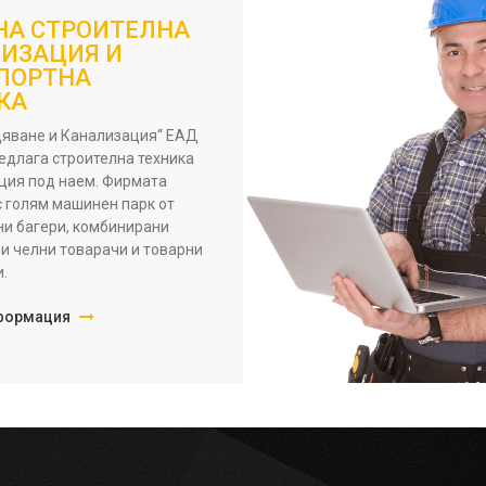
НА СТРОИТЕЛНА
ИЗАЦИЯ И
ПОРТНА
КА
яване и Канализация“ ЕАД
едлага строителна техника
ция под наем. Фирмата
с голям машинен парк от
ни багери, комбинирани
ни челни товарачи и товарни
.
формация