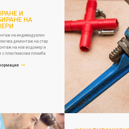
РАНЕ И
ИРАНЕ НА
МЕРИ
онтаж на индивидуален
лючва демонтаж на стар
онтаж на нов водомер и
 с пластмасова пломба.
формация