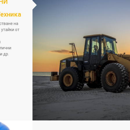
НИ
Техника
тване на
 утайки от
и
улични
и др.