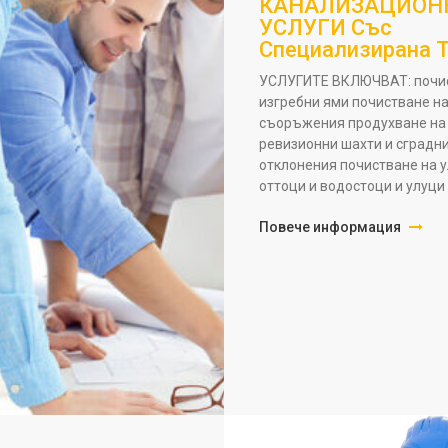
КАНАЛИЗАЦИОН
УСЛУГИ Със
Специализирана 
УСЛУГИТЕ ВКЛЮЧВАТ: почис
изгребни ями почистване на
съоръжения продухване на
ревизионни шахти и сградн
отклонения почистване на 
оттоци и водостоци и улуци 
Повече информация