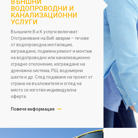
ВЪНШНИ
ВОДОПРОВОДНИ И
КАНАЛИЗАЦИОННИ
УСЛУГИ
Външните В и К услуги включват:
Отстраняване на ВиК аварии – течове
от водопроводна инсталация,
изграждане, подмяна ремонт и монтаж
на водопроводно или канализационно
сградно отклонение, изграждане на
дренажна система, РШ, водомерни
шахти и др. След подаване на проект от
страна на възложителя и оглед на
място се изготвя индивидуална
оферта.
Повече информация