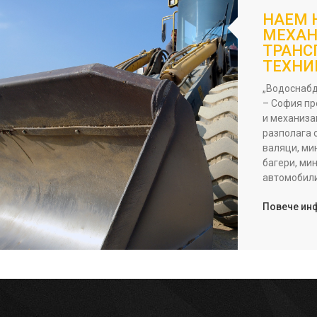
НАЕМ 
МЕХАН
ТРАНС
ТЕХНИ
„Водоснабд
– София пр
и механиза
разполага 
валяци, ми
багери, ми
автомобили
Повече ин