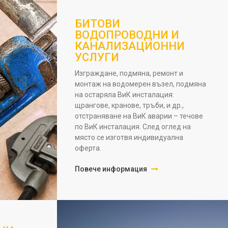
БИТОВИ
ВОДОПРОВОДНИ И
КАНАЛИЗАЦИОННИ
УСЛУГИ
Изграждане, подмяна, ремонт и
монтаж на водомерен възел, подмяна
на остаряла ВиК инсталация:
щрангове, кранове, тръби, и др.,
отстраняване на ВиК аварии – течове
по ВиК инсталация. След оглед на
място се изготвя индивидуална
оферта.
Повече информация