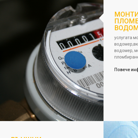
МОНТИ
ПЛОМБ
ВОДО
услугата м
водомер,вк
водомер, м
пломбиране
Повече ин