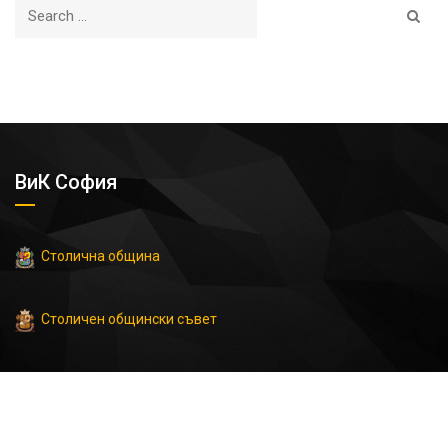
ВиК София
Столична община
Столичен общински съвет