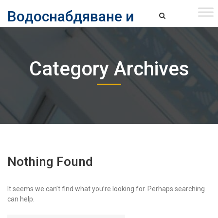
Skip
Водоснабдяване и
to
content
канализация ЕАД – София
Водоснабдяване и Канализация ЕАД – София
Category Archives
Nothing Found
It seems we can’t find what you’re looking for. Perhaps searching
can help.