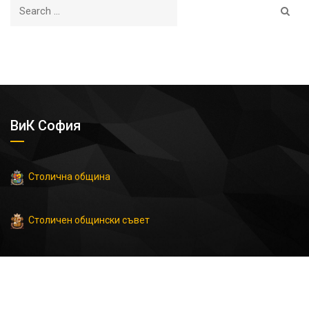
ВиК София
Столична община
Столичен общински съвет