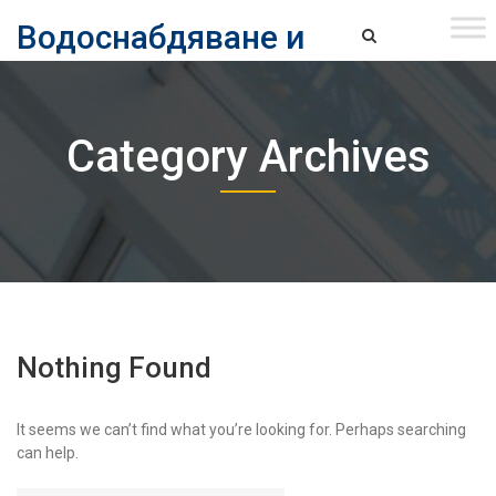
Skip
Водоснабдяване и
to
content
канализация ЕАД – София
Водоснабдяване и Канализация ЕАД – София
Category Archives
Nothing Found
It seems we can’t find what you’re looking for. Perhaps searching
can help.