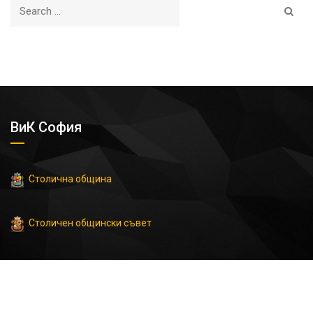
ВиК София
Столична община
Столичен общински съвет