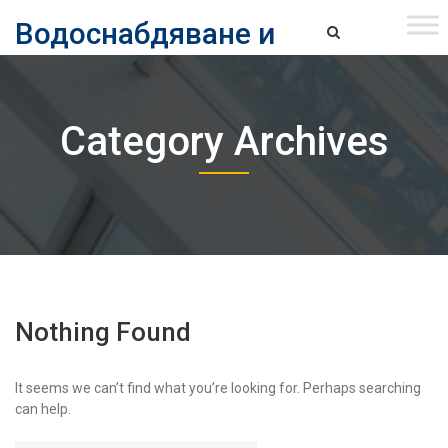
Skip
Водоснабдяване и
to
content
канализация ЕАД – София
Водоснабдяване и Канализация ЕАД – София
Category Archives
Nothing Found
It seems we can’t find what you’re looking for. Perhaps searching
can help.