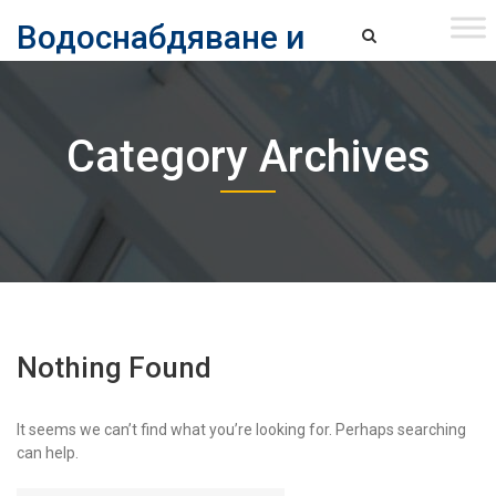
Skip
Водоснабдяване и
to
content
канализация ЕАД – София
Водоснабдяване и Канализация ЕАД – София
Category Archives
Nothing Found
It seems we can’t find what you’re looking for. Perhaps searching
can help.