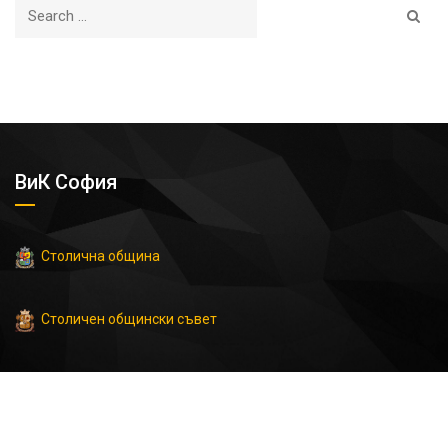
ВиК София
Столична община
Столичен общински съвет