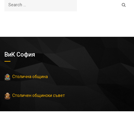
ВиК София
Столична община
Столичен общински съвет