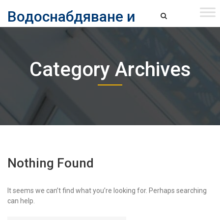
Skip
Водоснабдяване и
to
content
канализация ЕАД – София
Водоснабдяване и Канализация ЕАД – София
Category Archives
Nothing Found
It seems we can’t find what you’re looking for. Perhaps searching
can help.