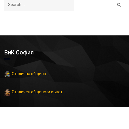
ВиК София
Столична община
Столичен общински съвет