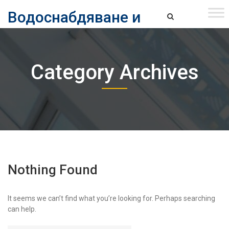
Skip
Водоснабдяване и
to
content
канализация ЕАД – София
Водоснабдяване и Канализация ЕАД – София
Category Archives
Nothing Found
It seems we can’t find what you’re looking for. Perhaps searching
can help.