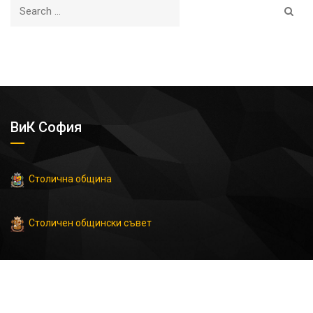
ВиК София
Столична община
Столичен общински съвет