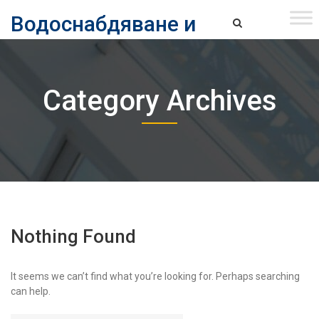
Skip
Водоснабдяване и
to
content
канализация ЕАД – София
Водоснабдяване и Канализация ЕАД – София
Category Archives
Nothing Found
It seems we can’t find what you’re looking for. Perhaps searching
can help.