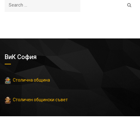
ВиК София
Столична община
Столичен общински съвет