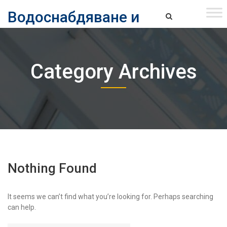
Skip
Водоснабдяване и
to
content
канализация ЕАД – София
Водоснабдяване и Канализация ЕАД – София
Category Archives
Nothing Found
It seems we can’t find what you’re looking for. Perhaps searching
can help.