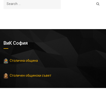
ВиК София
Столична община
Столичен общински съвет