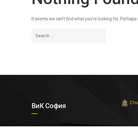
It seems we can’t find what you’re looking for. Perhaps
Сто
ВиК София