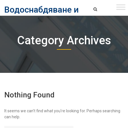
Skip
Водоснабдяване и
to
content
канализация ЕАД – София
Водоснабдяване и Канализация ЕАД – София
Category Archives
Nothing Found
It seems we can’t find what you’re looking for. Perhaps searching
can help.