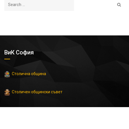
ВиК София
Столична община
Столичен общински съвет