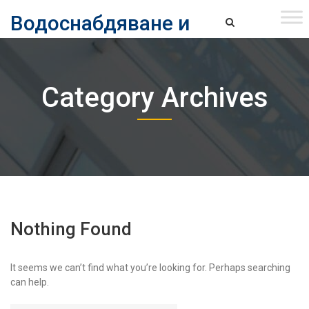
Skip
Водоснабдяване и
to
content
канализация ЕАД – София
Водоснабдяване и Канализация ЕАД – София
Category Archives
Nothing Found
It seems we can’t find what you’re looking for. Perhaps searching
can help.