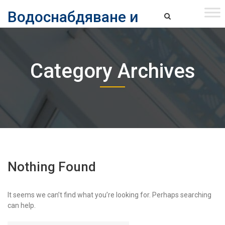
Skip
Водоснабдяване и
to
content
канализация ЕАД – София
Водоснабдяване и Канализация ЕАД – София
Category Archives
Nothing Found
It seems we can’t find what you’re looking for. Perhaps searching
can help.