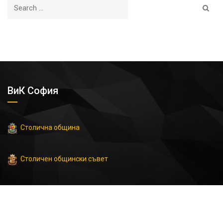
ВиК София
Столична община
Столичен общински съвет