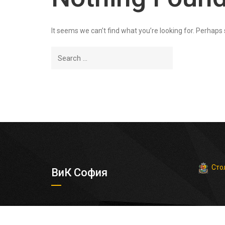
It seems we can’t find what you’re looking for. Perhaps
Сто
ВиК София