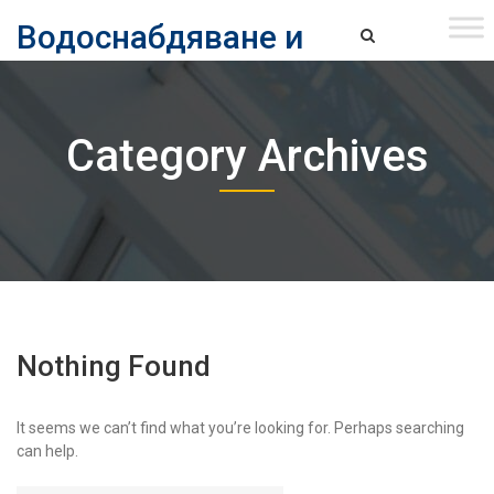
Skip
Водоснабдяване и
to
content
канализация ЕАД – София
Водоснабдяване и Канализация ЕАД – София
Category Archives
Nothing Found
It seems we can’t find what you’re looking for. Perhaps searching
can help.