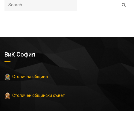
ВиК София
Столична община
Столичен общински съвет