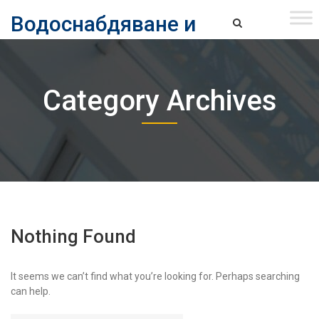
Skip
Водоснабдяване и
to
content
канализация ЕАД – София
Водоснабдяване и Канализация ЕАД – София
Category Archives
Nothing Found
It seems we can’t find what you’re looking for. Perhaps searching
can help.