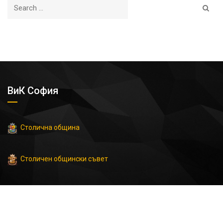
ВиК София
Столична община
Столичен общински съвет