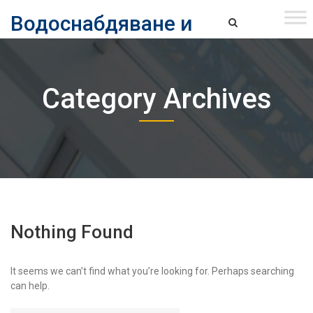
Skip
Водоснабдяване и
to
content
канализация ЕАД – София
Водоснабдяване и Канализация ЕАД – София
Category Archives
Nothing Found
It seems we can’t find what you’re looking for. Perhaps searching
can help.