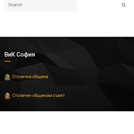
ВиК София
Столична община
Столичен общински съвет