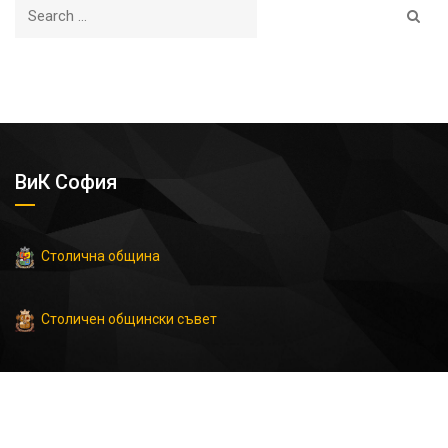
ВиК София
Столична община
Столичен общински съвет