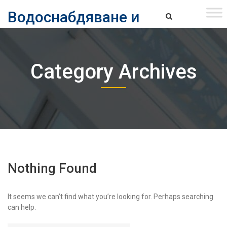
Skip
Водоснабдяване и
to
content
канализация ЕАД – София
Водоснабдяване и Канализация ЕАД – София
Category Archives
Nothing Found
It seems we can’t find what you’re looking for. Perhaps searching
can help.