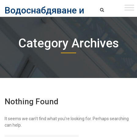
Skip
Водоснабдяване и
to
content
канализация ЕАД – София
Водоснабдяване и Канализация ЕАД – София
Category Archives
Nothing Found
It seems we can’t find what you’re looking for. Perhaps searching
can help.