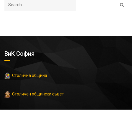
ВиК София
Столична община
Столичен общински съвет