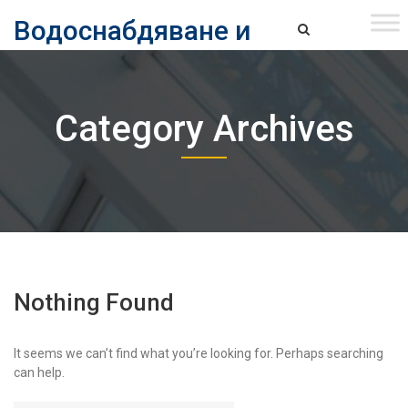
Skip
Водоснабдяване и
to
content
канализация ЕАД – София
Водоснабдяване и Канализация ЕАД – София
Category Archives
Nothing Found
It seems we can’t find what you’re looking for. Perhaps searching
can help.