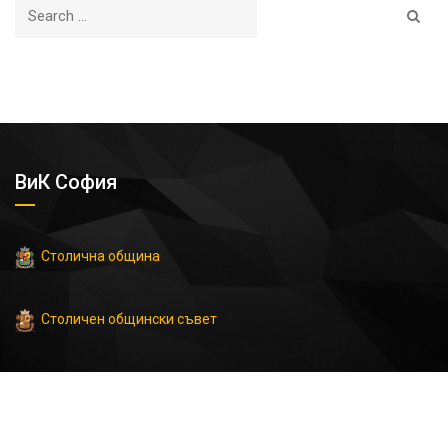
ВиК София
Столична община
Столичен общински съвет