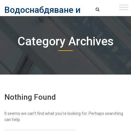
Skip
Водоснабдяване и
to
content
канализация ЕАД – София
Водоснабдяване и Канализация ЕАД – София
Category Archives
Nothing Found
It seems we can’t find what you’re looking for. Perhaps searching
can help.