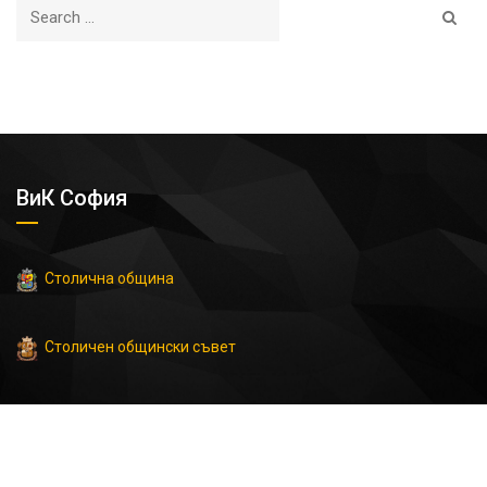
ВиК София
Столична община
Столичен общински съвет