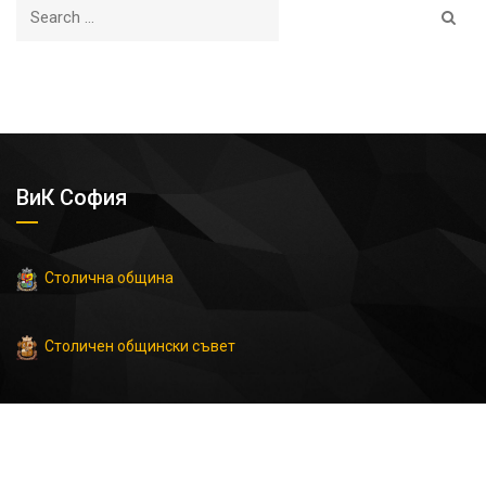
ВиК София
Столична община
Столичен общински съвет