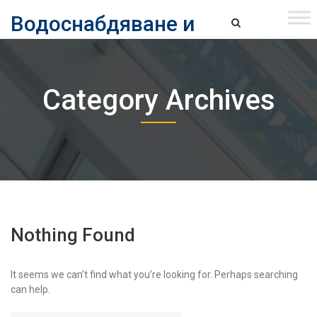
Skip
Водоснабдяване и
to
content
канализация ЕАД – София
Водоснабдяване и Канализация ЕАД – София
Category Archives
Nothing Found
It seems we can’t find what you’re looking for. Perhaps searching
can help.