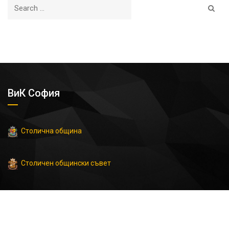
ВиК София
Столична община
Столичен общински съвет