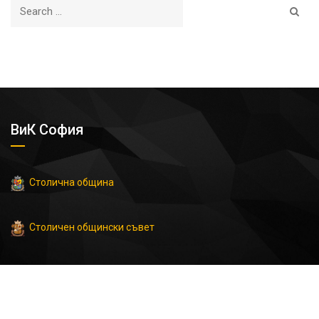
ВиК София
Столична община
Столичен общински съвет