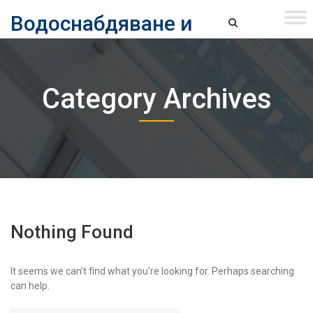
Skip
Водоснабдяване и
to
content
канализация ЕАД – София
Водоснабдяване и Канализация ЕАД – София
Category Archives
Nothing Found
It seems we can’t find what you’re looking for. Perhaps searching
can help.