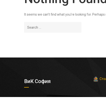
It seems we can’t find what you’re looking for. Perhaps
Сто
ВиК София