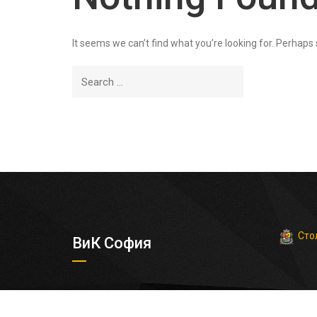
It seems we can’t find what you’re looking for. Perhaps
Сто
ВиК София