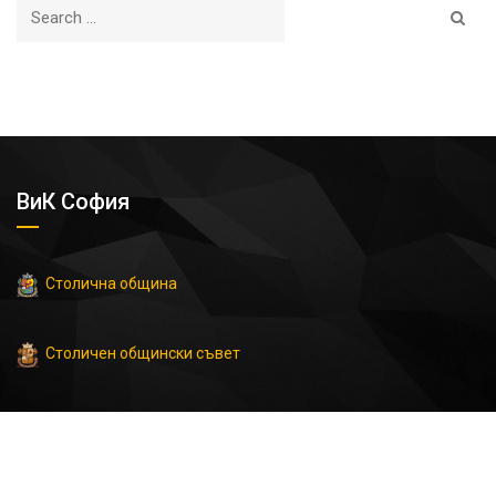
ВиК София
Столична община
Столичен общински съвет