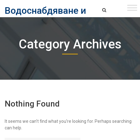
Skip
Водоснабдяване и
to
content
канализация ЕАД – София
Водоснабдяване и Канализация ЕАД – София
Category Archives
Nothing Found
It seems we can’t find what you’re looking for. Perhaps searching
can help.