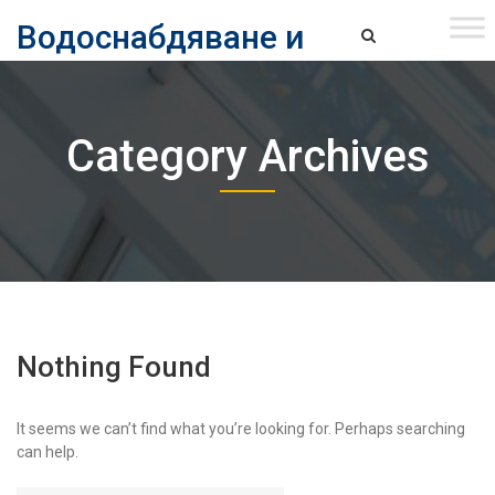
Skip
Водоснабдяване и
to
content
канализация ЕАД – София
Водоснабдяване и Канализация ЕАД – София
Category Archives
Nothing Found
It seems we can’t find what you’re looking for. Perhaps searching
can help.