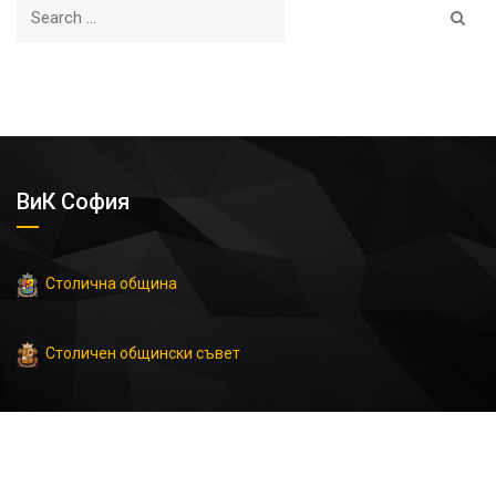
ВиК София
Столична община
Столичен общински съвет