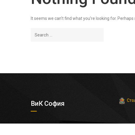
It seems we can’t find what you’re looking for. Perhaps
Сто
ВиК София