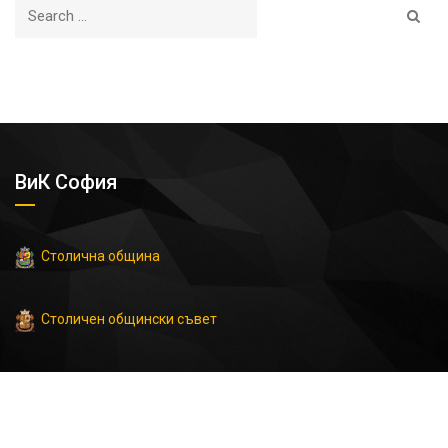
ВиК София
Столична община
Столичен общински съвет