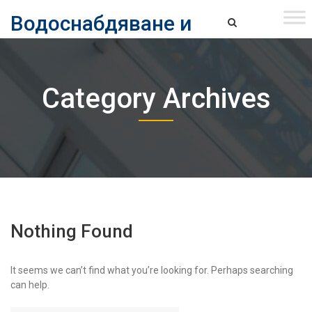
Skip
Водоснабдяване и
to
content
канализация ЕАД – София
Водоснабдяване и Канализация ЕАД – София
Category Archives
Nothing Found
It seems we can’t find what you’re looking for. Perhaps searching
can help.