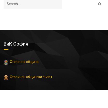
ВиК София
Столична община
Столичен общински съвет