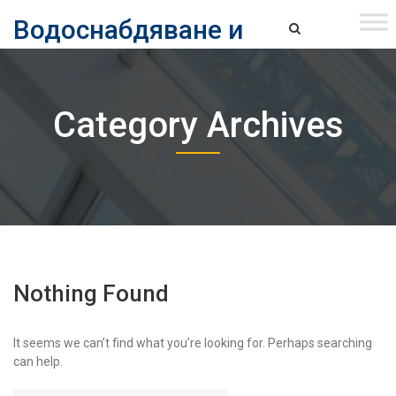
Skip
Водоснабдяване и
to
content
канализация ЕАД – София
Водоснабдяване и Канализация ЕАД – София
Category Archives
Nothing Found
It seems we can’t find what you’re looking for. Perhaps searching
can help.