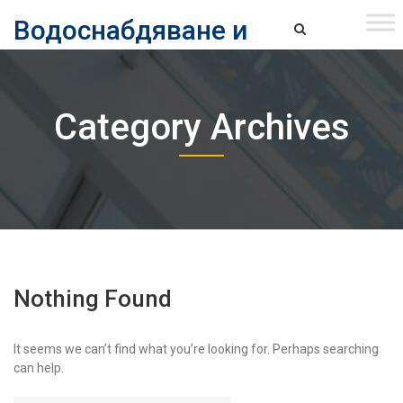
Skip
Водоснабдяване и
to
content
канализация ЕАД – София
Водоснабдяване и Канализация ЕАД – София
Category Archives
Nothing Found
It seems we can’t find what you’re looking for. Perhaps searching
can help.