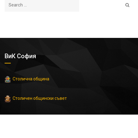
ВиК София
Столична община
Столичен общински съвет