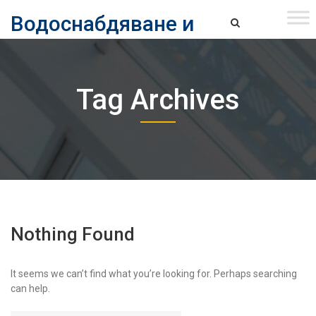
Skip
Водоснабдяване и
to
content
канализация ЕАД – София
Водоснабдяване и Канализация ЕАД – София
Tag Archives
Nothing Found
It seems we can’t find what you’re looking for. Perhaps searching
can help.