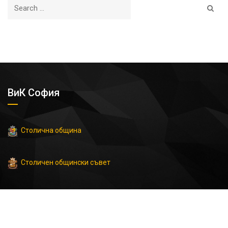
ВиК София
Столична община
Столичен общински съвет