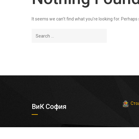
It seems we can’t find what you’re looking for. Perhaps
Сто
ВиК София